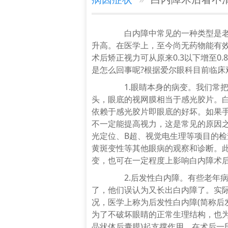
白内障
中常见的一种类型是
升高。在医学上，至今尚无药物能有
术后
矫正
视力
可从原来0.3以下增至0.
是怎么回事呢?根据爱尔眼科目前临床
1.
眼睛
本身的病变。我们常
头，眼底的视网膜相当于感光胶片。
依赖于感光胶片即眼底的好坏。如果
不一定能提高视力，这是常见的原因
光定位、B超、视觉电生理等项目的
黄斑变性等其他眼病的观察和诊断。此
变，也可在一定程度上影响白内障术
2.后发性白内障。有些老年病
谭中信
了，他们误认为又长出白内障了。实
职务职称：安康爱尔眼科医
况，医学上称为后发性白内障(简称后
师 中华医学会眼科学会陕西
为了不破坏眼睛的正常生理结构，也为
省医学会眼科分会青……
[详细
晶状体后囊膜)起支撑作用。在术后一