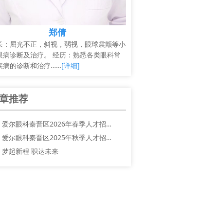
郑倩
长：屈光不正，斜视，弱视，眼球震颤等小
眼病诊断及治疗。 经历：熟悉各类眼科常
疾病的诊断和治疗……
[详细]
章推荐
爱尔眼科秦晋区2026年春季人才招…
爱尔眼科秦晋区2025年秋季人才招…
梦起新程 职达未来