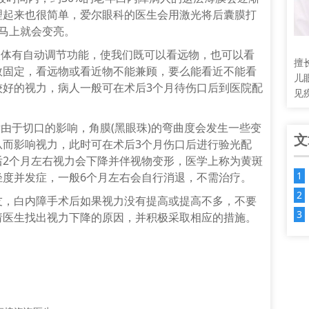
理起来也很简单，爱尔眼科的医生会用激光将后囊膜打
马上就会变亮。
体有自动调节功能，使我们既可以看远物，也可以看
擅
数固定，看远物或看近物不能兼顾，要么能看近不能看
儿
较好的视力，病人一般可在术后3个月待伤口后到医院配
见
由于切口的影响，角膜(黑眼珠)的弯曲度会发生一些变
文
从而影响视力，此时可在术后3个月伤口后进行验光配
后2个月左右视力会下降并伴视物变形，医学上称为黄斑
轻度并发症，一般6个月左右会自行消退，不需治疗。
白内障手术后如果视力没有提高或提高不多，不要
请医生找出视力下降的原因，并积极采取相应的措施。
！