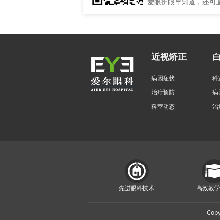
爱眼护眼早知道，还可
近视矫正
病因症状
科
治疗预防
病
科室动态
治
先进眼科技术
高效教学
Cop