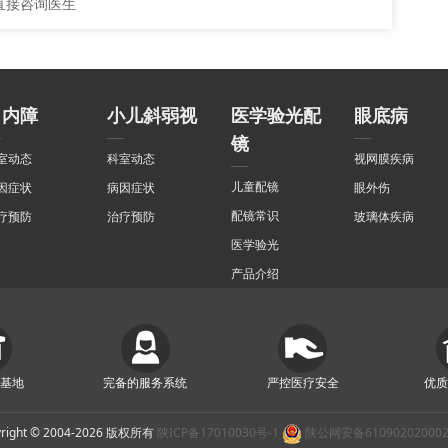
直接咨询医生
白内障
小儿斜弱视
医学验光配
眼底病
镜
室动态
科室动态
视网膜疾病
儿童配镜
因症状
病因症状
眼外伤
配镜常识
疗预防
治疗预防
玻璃体疾病
医学验光
产品介绍
基地
完备的服务系统
严控医疗安全
优
yright © 2004-2026 版权所有
陕ICP备17010030号-1
陕公网安备61090202000