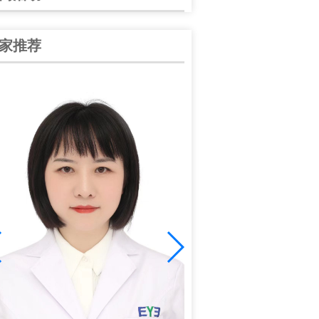
家推荐
谭中信
中华医学会眼科学会陕西分
学会眼科分会青年委员；爱
学组副组长；全国大……
[详