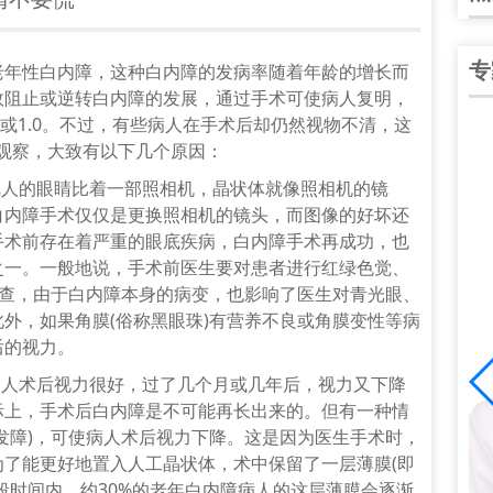
专
老年性
白内障
，这种白内障的发病率随着年龄的增长而
效阻止或逆转白内障的发展，通过
手术
可使
病人
复明，
8或1.0。不过，有些
病人
在手
术后
却仍然视物不清，这
观察，大致有以下几个原因：
把人的
眼睛
比着一部照相机，晶状体就像照相机的镜
白内障手术仅仅是更换照相机的镜头，而图像的好坏还
手术前存在着严重的眼底疾病，白内障手术再成功，也
之一。一般地说，手术前
医生
要对患者进行红绿色觉、
检查，由于白内障本身的病变，也影响了
医生
对青光眼、
外，如果角膜(俗称黑眼珠)有营养不良或角膜变性等病
后的视力。
人术后视力很好，过了几个月或几年后，视力又下降
谭中信
际上，手术后白内障是不可能再长出来的。但有一种情
院院长、副主任医
中华医学会眼科学会陕西分会会员；陕西省医
发障)，可使病人术后视力下降。这是因为医生手术时，
分会会员；陕西
学会眼科分会青年委员；爱尔陕西省区白内障
了能更好地置入人工晶状体，术中保留了一层薄膜(即
]
学组副组长；全国大……
[详细]
段时间内，约30%的老年白内障病人的这层薄膜会逐渐