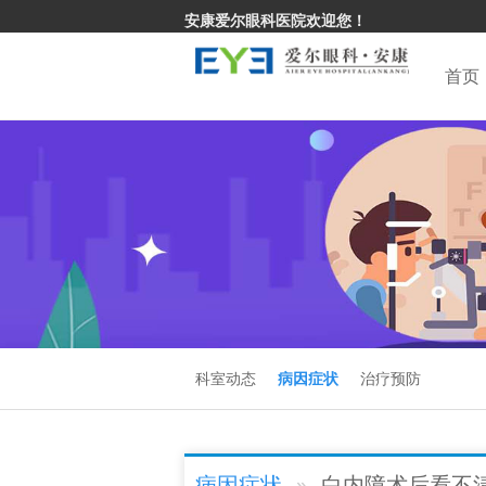
安康爱尔眼科医院欢迎您！
首页
科室动态
病因症状
治疗预防
病因症状
白内障术后看不