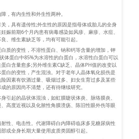
障，有内生性和外生性两种。
，具有遗传性;外生性的原因是指母体或胎儿的全身
在妊娠前期6个月内患有病毒感染如风疹、麻疹、水痘、
不良、维生素缺乏等，均有可能引起。
蛋白质的变性，不溶性蛋白、钠和钙等含量的增加，钾
状体蛋白中85%为水溶性的白蛋白，水溶性白蛋白可以
蛋白含量愈多;另外维生素C缺乏、
晶体
PH值的改变以
体蛋白的变性，产生混浊。对于老年人晶体氧化损伤是
危险因素有饮酒过量、吸烟过多、妇女生育过多及某些
形成的原因尚不清楚，还有待继续研究。
引起的晶状体混浊，如虹膜睫状体炎、脉络膜炎、
眼、高度近视以及化脓性角膜溃疡、陈旧性眼外伤等眼
性、电击性。代谢障碍白内障碍临床多见糖尿病性
局部或全身长期大量使用皮质类固醇引起。