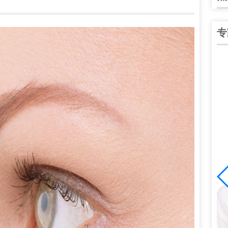
专
谭中信
院院长、副主任医
中华医学会眼科学会陕西分会会员；陕西省医
分会会员；陕西
学会眼科分会青年委员；爱尔陕西省区白内障
]
学组副组长；全国大……
[详细]