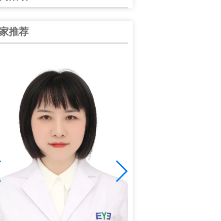
家推荐
谭中信
中华医学会眼科学会陕西分
学会眼科分会青年委员；爱
学组副组长；全国大……
[详