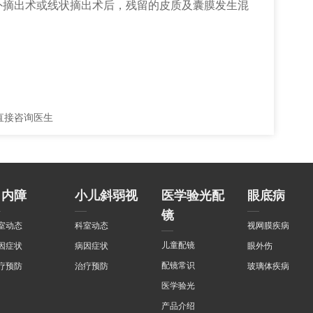
摘出术或线状摘出术后，残留的皮质及囊膜发生混
！
直接咨询医生
白内障
小儿斜弱视
医学验光配
眼底病
镜
室动态
科室动态
视网膜疾病
儿童配镜
因症状
病因症状
眼外伤
配镜常识
疗预防
治疗预防
玻璃体疾病
医学验光
产品介绍