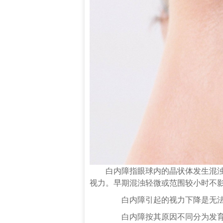
白内障
指眼球内的晶状体发生混
视力
。早期混浊轻微或范围较小时不
白内障引起的视力下降是无法
白内障按其
原因
不同分为发