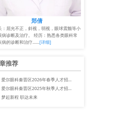
郑倩
长：屈光不正，斜视，弱视，眼球震颤等小
眼病诊断及治疗。 经历：熟悉各类眼科常
疾病的诊断和治疗……
[详细]
章推荐
爱尔眼科秦晋区2026年春季人才招…
爱尔眼科秦晋区2025年秋季人才招…
梦起新程 职达未来