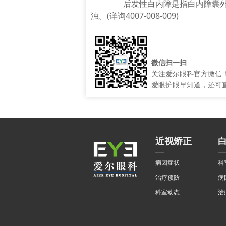
后发性白内障是指白内障囊外
浊。(详询4007-008-009)
微信扫一扫
关注爱尔眼科官方微信
爱眼护眼早知道，还可
近视矫正
病因症状
科
治疗预防
病
科室动态
治