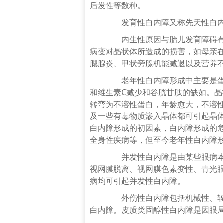
后发性等数种。
发育性白内障又称先天性白内
内生性原因与胎儿发育障碍有关
病变对晶状体所造成的损害，如母亲
腮腺炎、甲状旁腺机能减退以及营养
老年性白内障
形成
中主要是
和维生素C减少和谷胱甘肽的缺如。晶
转弯为不溶性蛋白，年龄愈大，不溶性
及一些有毒物质渗入
晶体
都可引起晶
白内障
形成
的初因素，白内障形成的
全身性疾病等，但至今老年性白内障
并发性白内障是由某些眼病本身
视网膜脱离、视网膜色素变性、青光
病均可引起并发性白内障。
外伤性白内障包括机械性、辐射
白内障。皮质类固醇性白内障是因眼