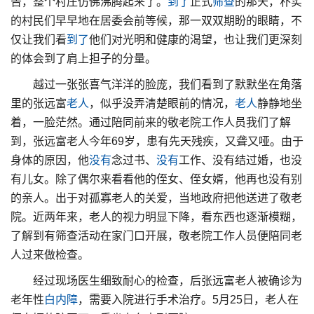
告，整个村庄仿佛沸腾起来了。
到了
正式
筛查
的那天，朴实
的村民们早早地在居委会前等候，那一双双期盼的眼睛，不
仅让我们看
到了
他们对光明和健康的渴望，也让我们更深刻
的体会到了肩上担子的分量。
越过一张张喜气洋洋的脸庞，我们看到了默默坐在角落
里的张远富
老人
，似乎没弄清楚眼前的情况，
老人
静静地坐
着，一脸茫然。通过陪同前来的敬老院工作人员我们了解
到，张远富老人今年69岁，患有先天残疾，又聋又哑。由于
身体的原因，他
没有
念过书、
没有
工作、没有结过婚，也没
有儿女。除了偶尔来看看他的侄女、侄女婿，他再也没有别
的亲人。出于对孤寡老人的关爱，当地政府把他送进了敬老
院。近两年来，老人的视力明显下降，看东西也逐渐模糊，
了解到有筛查活动在家门口开展，敬老院工作人员便陪同老
人过来做检查。
经过现场医生细致耐心的检查，后张远富老人被确诊为
老年性
白内障
，需要入院进行手术治疗。5月25日，老人在