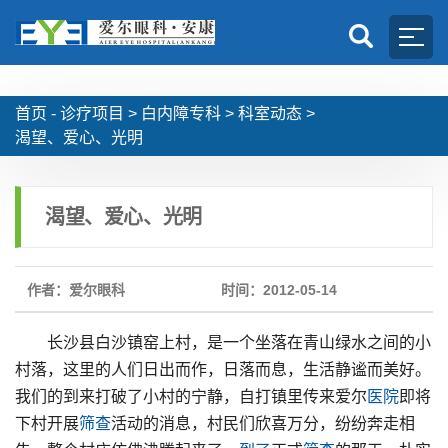
首页 -
诊疗项目
>
白内障专科
>
科室动态
>
渴望、爱心、光明
渴望、爱心、光明
作者：爱尔眼科
时间：2012-05-14
长沙县白沙镇窑上村，是一个坐落在青山绿水之间的小
村落，这里的人们日出而作，日落而息，生活静谧而美好。
我们的到来打破了小村的宁静，自打镇里传来爱尔
医院
即将
下村开展
筛查
活动的消息，村民们欣喜万分，纷纷奔走相