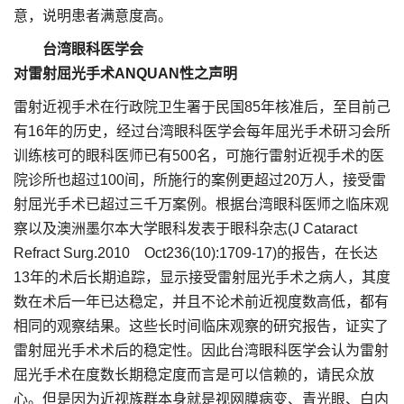
意，说明患者满意度高。
台湾眼科医学会
对雷射屈光手术ANQUAN性之声明
雷射近视手术在行政院卫生署于民国85年核准后，至目前己
有16年的历史，经过台湾眼科医学会每年屈光手术研习会所
训练核可的眼科医师已有500名，可施行雷射近视手术的医
院诊所也超过100间，所施行的案例更超过20万人，接受雷
射屈光手术已超过三千万案例。根据台湾眼科医师之临床观
察以及澳洲墨尔本大学眼科发表于眼科杂志(J Cataract
Refract Surg.2010 Oct236(10):1709-17)的报告，在长达
13年的术后长期追踪，显示接受雷射屈光手术之病人，其度
数在术后一年已达稳定，并且不论术前近视度数高低，都有
相同的观察结果。这些长时间临床观察的研究报告，证实了
雷射屈光手术术后的稳定性。因此台湾眼科医学会认为雷射
屈光手术在度数长期稳定度而言是可以信赖的，请民众放
心。但是因为近视族群本身就是视网膜病变、青光眼、白内