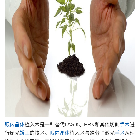
眼内
晶体
植入术是一种替代LASIK、PRK和其他切削
手术
进
行屈光
矫正
的技术。
眼内
晶体
植入术与准分子激光
手术
从理