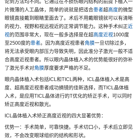
论到方法均不同。它通过在不损伤眼内结构的前提下植入一
片微薄的人工晶体，简单的说就是把适合
患者
超
高度
的微型
眼镜直接戴到眼睛里面去了。术后不用戴眼镜就可以有清晰
的视力、视野和视远视近的正常调节能力。这种手术纠正
近
视
的范围非常大，现在一般多选择是在超
高度
近视
1000度
至2500度的
患者
。因为高度近视患者
角膜
一旦切除过多，
将无法承受眼内部压力导致失明，因此准分子激光一般不适
合高度近视患者。所以眼内晶体植入术的优势能很好的弥补
了激光手术对
角膜
厚度要求严格的不足。
眼内晶体植入术包括ICL和TICL两种，ICL晶体植入术是高
度、超高度近视患者成功摘镜的佳新选择，而TICL晶体植
入术，是应用TICL晶体进行的T优化的矫正手术，可以同时
矫正高度近视和散光。
ICL晶体植入术矫正高度近视的四大显著优势：
优势一：手术简单，可靠快捷。手术切口小，手术后立即见
效，不会改变眼球组织的结构和形状。