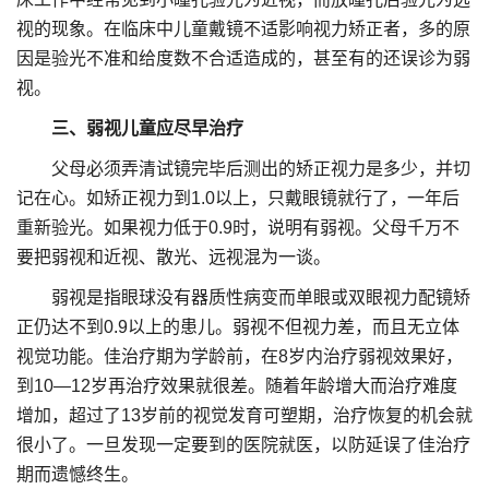
视的现象。在临床中儿童戴镜不适影响视力矫正者，多的原
因是验光不准和给度数不合适造成的，甚至有的还误诊为弱
视。
三、弱视儿童应尽早治疗
父母必须弄清试镜完毕后测出的矫正视力是多少，并切
记在心。如矫正视力到1.0以上，只戴眼镜就行了，一年后
重新验光。如果视力低于0.9时，说明有弱视。父母千万不
要把弱视和近视、散光、远视混为一谈。
弱视是指眼球没有器质性病变而单眼或双眼视力配镜矫
正仍达不到0.9以上的患儿。弱视不但视力差，而且无立体
视觉功能。佳治疗期为学龄前，在8岁内治疗弱视效果好，
到10—12岁再治疗效果就很差。随着年龄增大而治疗难度
增加，超过了13岁前的视觉发育可塑期，治疗恢复的机会就
很小了。一旦发现一定要到的医院就医，以防延误了佳治疗
期而遗憾终生。