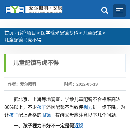
首页 -
诊疗项目
>
医学验光配镜专科
>
儿童配镜
>
儿童配镜马虎不得
儿童配镜马虎不得
作者：爱尔眼科
时间：2012-05-19
据北京、上海等地调查，学龄儿童配镜不合格率高达
80%以上，不少
孩子
还因配镜不当致使
视力
进一步下降。为
让
孩子
配上合格的
眼镜
，提醒父母应注意以下几个问题：
一、孩子视力不好不一定是假
近视