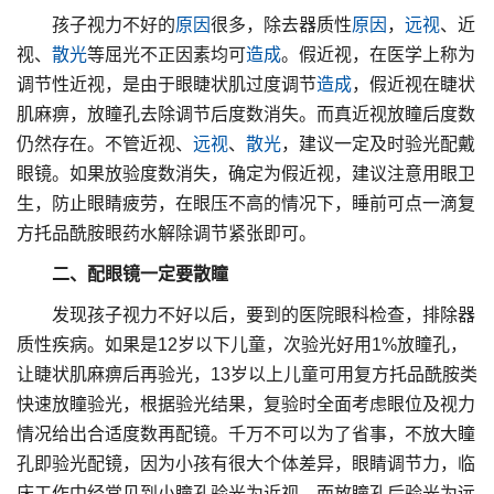
孩子视力不好的
原因
很多，除去器质性
原因
，
远视
、近
视、
散光
等屈光不正因素均可
造成
。假近视，在医学上称为
调节性近视，是由于眼睫状肌过度调节
造成
，假近视在睫状
肌麻痹，放瞳孔去除调节后度数消失。而真近视放瞳后度数
仍然存在。不管近视、
远视
、
散光
，建议一定及时验光配戴
眼镜。如果放验度数消失，确定为假近视，建议注意用眼卫
生，防止眼睛疲劳，在眼压不高的情况下，睡前可点一滴复
方托品酰胺眼药水解除调节紧张即可。
二、配眼镜一定要散瞳
发现孩子视力不好以后，要到的医院眼科检查，排除器
质性疾病。如果是12岁以下儿童，次验光好用1%放瞳孔，
让睫状肌麻痹后再验光，13岁以上儿童可用复方托品酰胺类
快速放瞳验光，根据验光结果，复验时全面考虑眼位及视力
情况给出合适度数再配镜。千万不可以为了省事，不放大瞳
孔即验光配镜，因为小孩有很大个体差异，眼睛调节力，临
床工作中经常见到小瞳孔验光为近视，而放瞳孔后验光为远