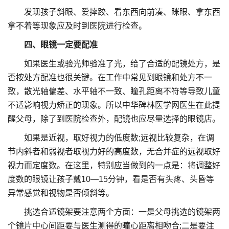
发现孩子斜眼、爱摔跤、看东西向前凑、眯眼、拿东西
拿不着等现象应及时到医院进行检查。
四、眼镜一定要配准
如果医生或验光师验准了光，给了合适的配镜处方，是
否按处方配准也很关键。在工作中常见到眼镜和处方不一
致，散光轴偏差、水平轴不一致、瞳孔距离不符等导致儿童
不适影响视力矫正的现象。所以中华碑林医学网医生在此提
醒父母，除了到医院检查外，配镜也应尽量选择的眼镜店。
如果是近视，取好视力的低度数;远视比较复杂，在调
节内斜者和弱视者取视力好的高度数，无合并症的远视取好
视力而定度数。在这里，特别应当做到的一点是：将调整好
度数的眼镜让孩子戴10—15分钟，看是否有头疼、头昏等
异常感觉和视物是否倾斜等。
挑选合适镜架要注意两个方面：一是父母挑选的镜架两
个镜片中心间距要与医生测得的瞳心距离相吻合;二是要注