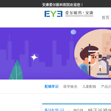
安康爱尔眼科医院欢迎您！
首页
配镜常识
医学验光
儿童配镜
产品
配镜常识
RGP，矫正近视