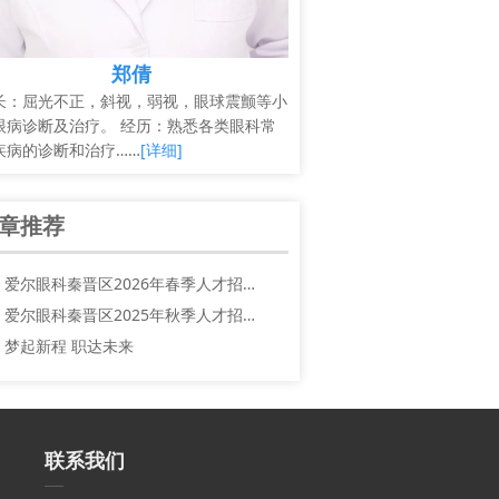
郑倩
长：屈光不正，斜视，弱视，眼球震颤等小
眼病诊断及治疗。 经历：熟悉各类眼科常
疾病的诊断和治疗……
[详细]
章推荐
爱尔眼科秦晋区2026年春季人才招…
爱尔眼科秦晋区2025年秋季人才招…
梦起新程 职达未来
联系我们