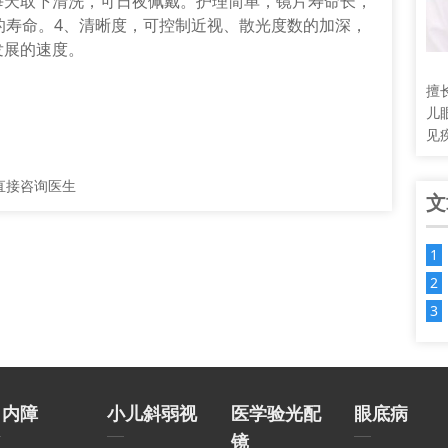
每天取下清洗，可日夜佩戴。护理简单，镜片寿命长，
的寿命。4、清晰度，可控制近视、散光度数的加深，
发展的速度。
擅
儿
见
！
直接咨询医生
文
白内障
小儿斜弱视
医学验光配
眼底病
镜