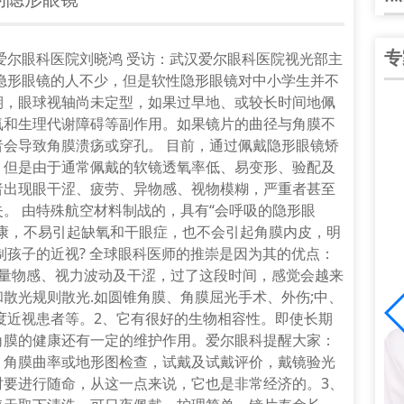
专
汉爱尔眼科医院刘晓鸿 受访：武汉爱尔眼科医院视光部主
隐形眼镜的人不少，但是软性隐形眼镜对中小学生并不
期，眼球视轴尚未定型，如果过早地、或较长时间地佩
氧和生理代谢障碍等副作用。如果镜片的曲径与角膜不
会导致角膜溃疡或穿孔。 目前，通过佩戴隐形眼镜矫
。但是由于通常佩戴的软镜透氧率低、易变形、验配及
者出现眼干涩、疲劳、异物感、视物模糊，严重者甚至
。 由特殊航空材料制战的，具有“会呼吸的隐形眼
康，不易引起缺氧和干眼症，也不会引起角膜内皮，明
制孩子的近视? 全球眼科医师的推崇是因为其的优点：
质量物感、视力波动及干涩，过了这段时间，感觉会越来
和散光规则散光.如圆锥角膜、角膜屈光手术、外伤;中、
度近视患者等。2、它有很好的生物相容性。即使长期
谭中信
角膜的健康还有一定的维护作用。爱尔眼科提醒大家：
院院长、副主任医
中华医学会眼科学会陕西分会会员；陕西省医
，角膜曲率或地形图检查，试戴及试戴评价，戴镜验光
分会会员；陕西
学会眼科分会青年委员；爱尔陕西省区白内障
时要进行随命，从这一点来说，它也是非常经济的。3、
]
学组副组长；全国大……
[详细]