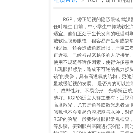
RGP，矫正近视的隐形眼镜 武
任叶桂生 目前，中小学生中佩戴软性
适宜。他们正处于生长发育的旺盛时
戴软性隐形眼镜，很容易产生角膜缺
相适应，还会造成角膜磨损，严重二者
正近视，已经被越来越多的人所接受
使用不规范等诸多因素，使得许多患
出现眼部感染，造成不可逆的视力损失
镜”的美誉，具有高透氧的结构，更健
显减缓近视的发展。 是否真的可以控
1、成型性好。不易变形，光学矫正
越好。RGP的适宜人群主要有：近视
高度散光，尤其是角等膜散光患者;高
谭中信
佩戴也不会引起角膜肥厚与水肿，对
职务职称：安康爱尔眼科医
RGP的验配一般要经过眼部常规检查
师 中华医学会眼科学会陕西
等步骤。要到眼科医院进行验配，同
省医学会眼科分会青……
[详细