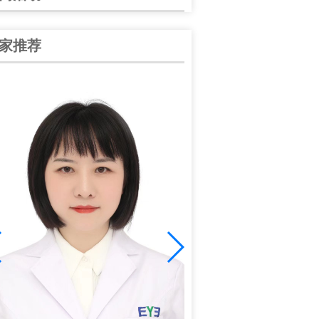
家推荐
谭中信
中华医学会眼科学会陕西分
学会眼科分会青年委员；爱
学组副组长；全国大……
[详