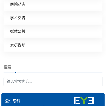
医院动态
学术交流
媒体公益
爱尔视频
搜索
爱尔眼科