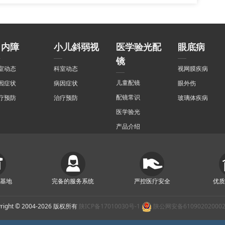
白内障
小儿斜弱视
医学验光配
眼底病
镜
室动态
科室动态
视网膜疾病
儿童配镜
因症状
病因症状
眼外伤
配镜常识
疗预防
治疗预防
玻璃体疾病
医学验光
产品介绍
基地
完备的服务系统
严控医疗安全
优
yright © 2004-2026 版权所有
陕ICP备17010030号-1
陕公网安备61090202000