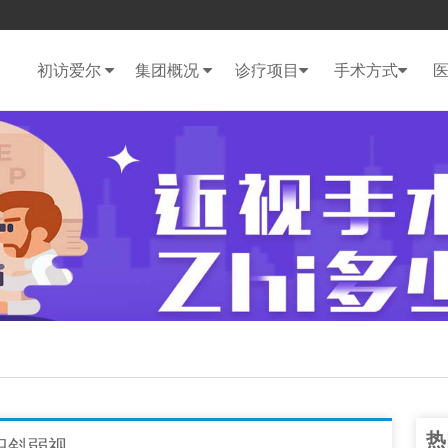
初访爱尔
集团概况
诊疗项目
手术方式
热
识斜弱视