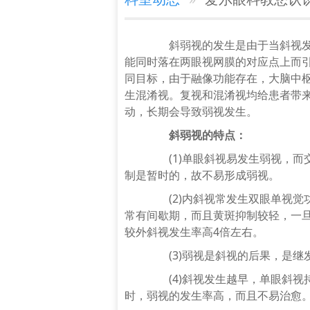
斜
弱视
的发生是由于当
斜视
能同时落在两眼视网膜的对应点上而
同目标，由于融像功能存在，大脑中
生混淆视。复视和混淆视均给患者带
动，长期会导致
弱视
发生。
斜弱视的特点：
(1)单眼斜视易发生弱视，而
制是暂时的，故不易形成弱视。
(2)内斜视常发生双眼单视觉
常有间歇期，而且黄斑抑制较轻，一
较外斜视发生率高4倍左右。
谭中信
(3)弱视是斜视的后果，是继
职务职称：安康爱尔眼科医
(4)斜视发生越早，单眼斜视
师 中华医学会眼科学会陕西
时，弱视的发生率高，而且不易治愈
省医学会眼科分会青……
[详细