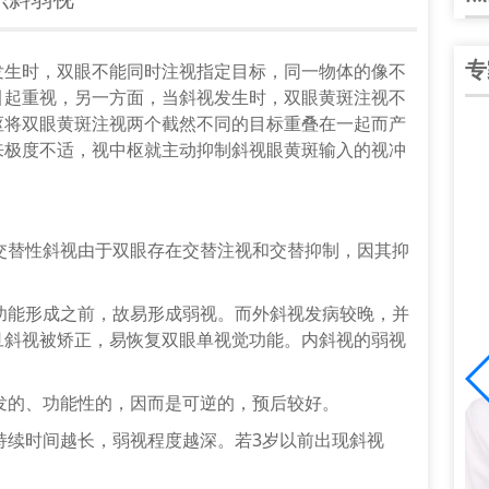
专
发生时，
双眼
不能同时注视指定目标，同一物体的像不
引起重视，另一方面，当
斜视
发生时，
双眼
黄斑
注视不
枢将双眼
黄斑
注视两个截然不同的目标重叠在一起而产
来极度不适，视中枢就主动抑制斜视眼黄斑输入的视冲
交替性斜视由于双眼存在交替注视和交替抑制，因其抑
功能形成之前，故易形成弱视。而外斜视发病较晚，并
旦斜视被矫正，易恢复双眼单视觉功能。内斜视的弱视
谭中信
发的、功能性的，因而是可逆的，预后较好。
院院长、副主任医
中华医学会眼科学会陕西分会会员；陕西省医
持续时间越长，弱视程度越深。若3岁以前出现斜视
分会会员；陕西
学会眼科分会青年委员；爱尔陕西省区白内障
。
]
学组副组长；全国大……
[详细]