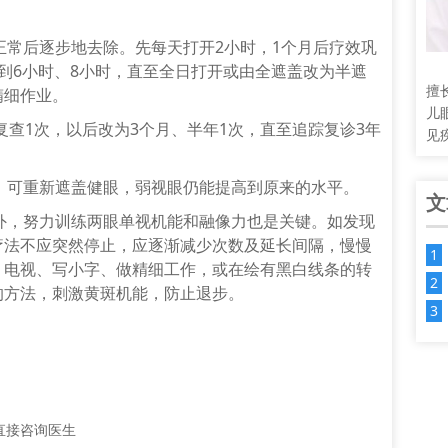
正常后逐步地去除。先每天打开2小时，1个月后疗效巩
到6小时、8小时，直至全日打开或由全遮盖改为半遮
擅
精细作业。
儿
复查1次，以后改为3个月、半年1次，直至追踪复诊3年
见
，可重新遮盖健眼，弱视眼仍能提高到原来的水平。
文
外，努力训练两眼单视机能和融像力也是关键。如发现
疗法不应突然停止，应逐渐减少次数及延长间隔，慢慢
、电视、写小字、做精细工作，或在绘有黑白线条的转
的方法，刺激黄斑机能，防止退步。
！
直接咨询医生