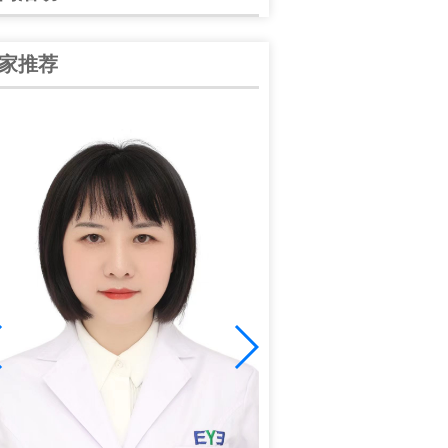
家推荐
谭中信
中华医学会眼科学会陕西分
学会眼科分会青年委员；爱
学组副组长；全国大……
[详