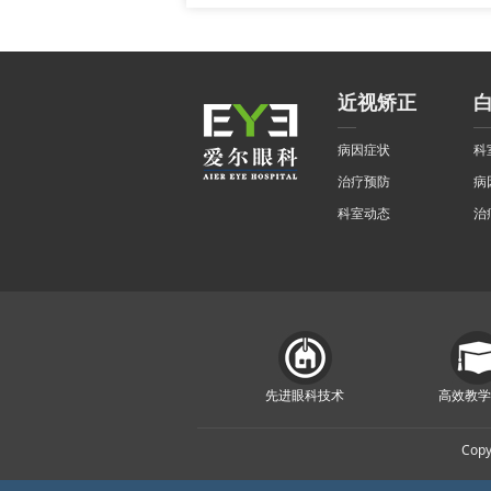
近视矫正
病因症状
科
治疗预防
病
科室动态
治
先进眼科技术
高效教学
Cop