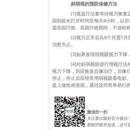
斜弱视的预防保健方法
(1)遮盖疗法要等待
视力
恢复
固则延长打开时间至每天4小时，以后
盖巩固疗效。巩固疗效期间，不放松
(2)视力正常后头6个月需1月
治愈为止。
(3)如果发现弱视眼视力下降
(4)对斜弱视除进行增视疗法
视力下降，则应恢复后像治疗，后像
停止，停止后应经常用弱视眼看电影
盘上做绘画游戏，通过这些简单易行
微信扫一扫
关注爱尔眼科官方微信
爱眼护眼早知道，还可