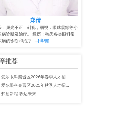
郑倩
长：屈光不正，斜视，弱视，眼球震颤等小
眼病诊断及治疗。 经历：熟悉各类眼科常
疾病的诊断和治疗……
[详细]
章推荐
爱尔眼科秦晋区2026年春季人才招…
爱尔眼科秦晋区2025年秋季人才招…
梦起新程 职达未来