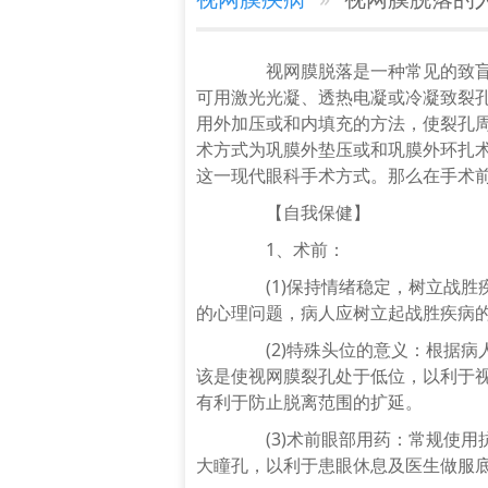
视网膜脱落是一种常见的致盲性
可用激光光凝、透热电凝或冷凝致裂
用外加压或和内填充的方法，使裂孔
术方式为巩膜外垫压或和巩膜外环扎
这一现代眼科手术方式。那么在手术前
【自我保健】
1、术前：
(1)保持情绪稳定，树立战胜
的心理问题，病人应树立起战胜疾病
(2)特殊头位的意义：根据病
该是使视网膜裂孔处于低位，以利于
谭中信
有利于防止脱离范围的扩延。
职务职称：安康爱尔眼科医
(3)术前眼部用药：常规使用
师 中华医学会眼科学会陕西
大瞳孔，以利于患眼休息及医生做服
省医学会眼科分会青……
[详细