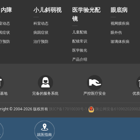
白内障
小儿斜弱视
医学验光配
眼底病
镜
室动态
科室动态
视网膜疾病
儿童配镜
因症状
病因症状
眼外伤
配镜常识
疗预防
治疗预防
玻璃体疾病
医学验光
产品介绍
基地
完备的服务系统
严控医疗安全
优
yright © 2004-2026 版权所有
陕ICP备17010030号-1
陕公网安备61090202000
合
就医指南