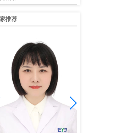
家推荐
谭中信
中华医学会眼科学会陕西分
学会眼科分会青年委员；爱
学组副组长；全国大……
[详