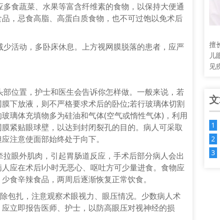
应多食蔬菜、水果等富含纤维素的食物，以保持大便通
食品，忌食高脂、高蛋白质食物，也不可过饱以免术后
擅
减少活动，多卧床休息。上方视网膜脱落的患者，应严
儿
见
头部位置，护士和医生会告诉你怎样做。一般来说，若
文
膜下放液，则不严格要求术后的卧位;若行玻璃体切割
玻璃体充填物多为硅油和气体(空气或惰性气体)，利用
网膜紧贴眼球壁，以达到封闭裂孔的目的。病人可采取
但应注意使面部始终处于向下。
牵拉眼外肌肉，引起胃肠道反应，手术后部分病人会出
人应在术后l小时无恶心、呕吐方可少量进食。食物应
。少食辛辣食品，两周后逐渐恢复正常饮食。
去除包扎，注意观察术眼视力、眼压情况。少数病人术
，应立即报告医师、护士，以防高眼压对视神经的损