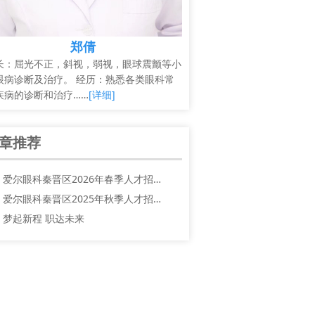
郑倩
长：屈光不正，斜视，弱视，眼球震颤等小
眼病诊断及治疗。 经历：熟悉各类眼科常
疾病的诊断和治疗……
[详细]
章推荐
爱尔眼科秦晋区2026年春季人才招…
爱尔眼科秦晋区2025年秋季人才招…
梦起新程 职达未来