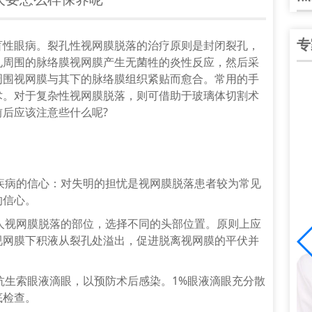
专
眼病。裂孔性视网膜脱落的治疗原则是封闭裂孔，
孔周围的脉络膜视网膜产生无菌牲的炎性反应，然后采
周围视网膜与其下的脉络膜组织紧贴而愈合。常用的手
术。对于复杂性视网膜脱落，则可借助于玻璃体切割术
后应该注意些什么呢?
疾病的信心：对失明的担忧是视网膜脱落患者较为常见
的信心。
人视网膜脱落的部位，选择不同的头部位置。原则上应
视网膜下积液从裂孔处溢出，促进脱离视网膜的平伏并
谭中信
院院长、副主任医
中华医学会眼科学会陕西分会会员；陕西省医
抗生索眼液滴眼，以预防术后感染。1%眼液滴眼充分散
分会会员；陕西
学会眼科分会青年委员；爱尔陕西省区白内障
底检查。
]
学组副组长；全国大……
[详细]