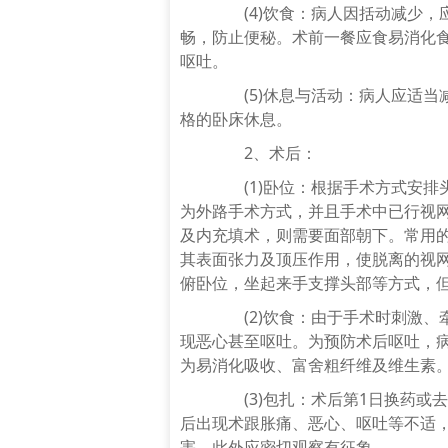
(4)饮食：病人因括动减少，
畅，防止便秘。术前一餐应食易消化
呕吐。
(5)休息与活动：病人应适当
格的卧床休息。
2、术后：
(1)卧位：根据手术方式安排
为外路手术方式，并且手术中已行视网
及内充填术，则需要面部朝下。常用的
其表面张力及顶压作用，使脱离的视
俯卧位，坐起来手支撑头部等方式，
(2)饮食：由于手术时刺激、
现恶心甚至呕吐。为预防术后呕吐，病
为易消化吸收、富舍粗纤维及维生素
(3)包扎：术后第1日换药或
后出现术跟胀痛、恶心、呕吐等不适
害。此外应密切观察有征象。