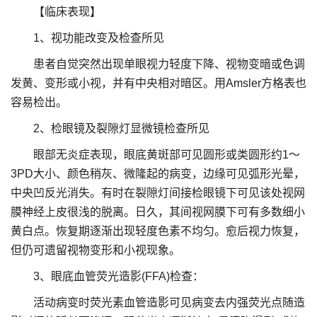
【临床表现】
1、视功能改变及检查所见
患者自觉突然出现单眼视力轻度下降、视物变暗或色调
发黄、变形或小视，并有中央相对暗区。用Amsler方格表也
容易检出。
2、检眼镜及裂隙灯显微镜检查所见
眼部无炎症表现，眼底黄斑部可见圆形或类圆形约1～
3PD大小、颜色稍灰、微隆起的病变，边缘可见弧形光晕，
中央凹反光消失。有时在裂隙灯间接检眼镜下可见该处视网
膜神经上皮很浅的脱离。日久，其间视网膜下可有多数细小
黄白点。恢复期逐渐出现轻度色素不均匀。愈后视力恢复，
但仍可遗留视物变形和小视现象。
3、眼底血管荧光造影(FFA)检查：
活动病变时荧光素血管造影可见病变去内强荧光点随造