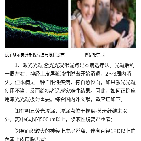
1、激光光凝 激光光凝渗漏点是本病选疗法。光凝后约
一周左右，神经上皮层浆液性脱离开始消退，2～3周内消
失。但本病是一种自限性疾病，有自愈倾向，如果激光光凝
使用不当，反而给病者造成灾难性结果。因此，如何正确应
用激光光凝极为重要。综合国内外文献，适应证如下。
⑴有明显荧光渗漏，渗漏点位于视盘-黄斑纤维束以
外，离中心小凹500μm以上，浆液性脱离严重者;
⑵有面积较大的神经上皮层脱离，伴有直径1PD以上的
色素上皮层脱离者;