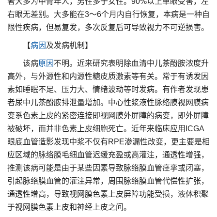
者大多为中青年人，男性多于女性。90%以上单眼受害，左
右眼无差别。大多能在3～6个月内自行恢复，本病是一种自
限性疾病，但易复发，多次反复后可导致视力不可逆损害。
【
病因
及发病机制】
该病
原因
不明。近来研究表明除血清中儿茶酚胺浓度升
高外，与外源性和内源性糖皮质激素等有关。常于有诱发因
素如睡眠不足、压力大、情绪波动等时发病。有作者发现患
者尿中儿茶酚胺排泄量增加。中心性浆液性脉络膜视网膜病
变系色素上皮的紧密连接即视网膜外屏障的病变，即外屏障
被破坏，而并非色素上皮细胞死亡。近年来临床应用ICGA
眼底血管造影发现中浆不仅有RPE渗漏性改变，更主要是相
应区域的脉络膜毛细血管迟缓充盈或高灌注，通透性增强，
推测该病可能是由于某些因素导致脉络膜血管痉挛或闭塞，
引起脉络膜血管的灌注异常，周围脉络膜血管代偿性扩张，
通透性增高，导致视网膜色素上皮屏障功能受损，液体积聚
于视网膜色素上皮和神经上皮之间。