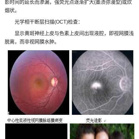
影时间的延长而渗漏，强荧光点逐渐扩大(墨渍弥漫型)或炊
烟状。
光学相干断层扫描(OCT)检查：
显示黄斑神经上皮与色素上皮间出现液腔，即视网膜浅
脱离，而非视网膜水肿。