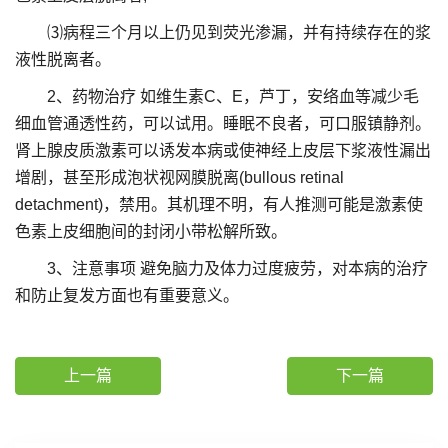
⑶病程三个月以上仍见到荧光渗漏，并有持续存在的浆
液性脱离者。
2、药物治疗 如维生素C、E，芦丁，安络血等减少毛
细血管通透性药，可以试用。睡眠不良者，可口服镇静剂。
肾上腺皮质激素可以诱发本病或使神经上皮层下浆液性漏出
增剧，甚至形成泡状视网膜脱离(bullous retinal
detachment)，禁用。其机理不明，有人推测可能是激素使
色素上皮细胞间的封闭小带松解所致。
3、注意事项 避免脑力及体力过度疲劳，对本病的治疗
和防止复发方面也有重要意义。
上一篇
下一篇